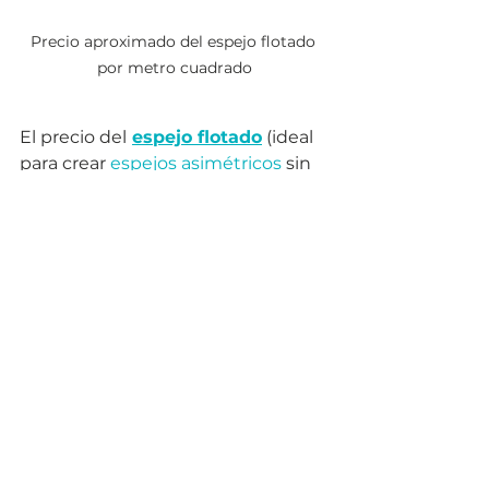
Precio aproximado del espejo flotado 
por metro cuadrado
El precio del
espejo flotado
 (ideal 
para crear 
espejos asimétricos
 sin 
marco) ronda entre 
$850 y $1,200 
MXN por metro cuadrado
, 
dependiendo del grosor (4mm o 
6mm), acabado (claro, tinte gris, 
bronce, etc.) y si incluye 
tratamientos adicionales como 
canto pulido o película antivaho.