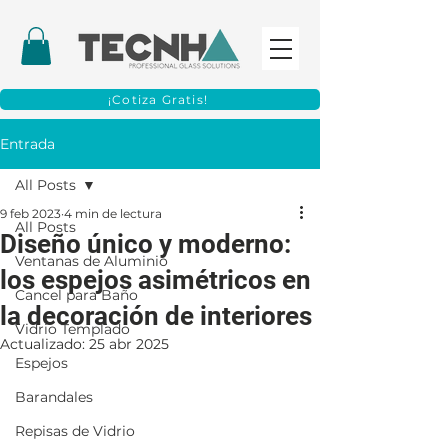
¡Cotiza Gratis!
Entrada
All Posts
9 feb 2023
4 min de lectura
All Posts
Diseño único y moderno:
Ventanas de Aluminio
los espejos asimétricos en
Cancel para Baño
la decoración de interiores
Vidrio Templado
Actualizado:
25 abr 2025
Espejos
Barandales
Repisas de Vidrio