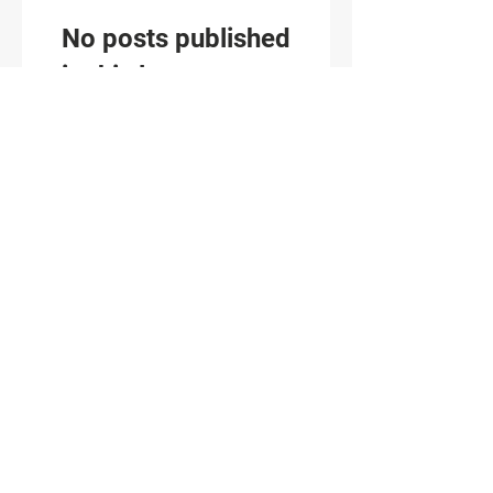
No posts published
in this language yet
Once posts are published,
you’ll see them here.
¡Recibe ideas, 
tendencias y ofertas 
exclusivas!
Suscríbete a nuestro newsletter 
y obtén cada semana 
inspiración, consejos y 
descuentos especiales
 en 
soluciones de vidrio y aluminio.