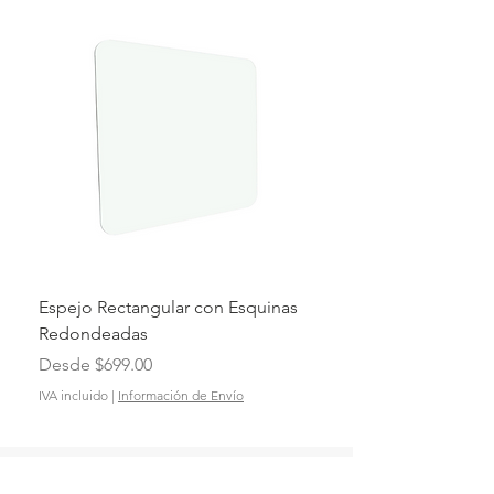
Espejo Rectangular con Esquinas
Espejo Rectangular con
Redondeadas
Precio de oferta
Desde
Precio de oferta
Desde
$699.00
IVA incluido
IVA incluido
|
Información de Envío