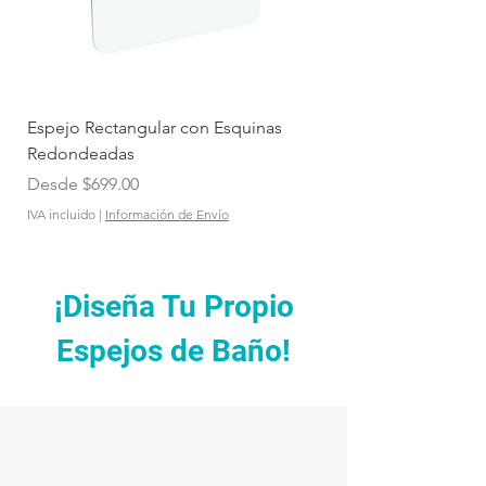
Espejo Rectangular con Esquinas
Espejo Rectangular c
Redondeadas
Precio de oferta
Desde
Precio de oferta
Desde
$699.00
IVA incluido
IVA incluido
|
Información de Envío
¡Diseña Tu Propio
Espejos de Baño!