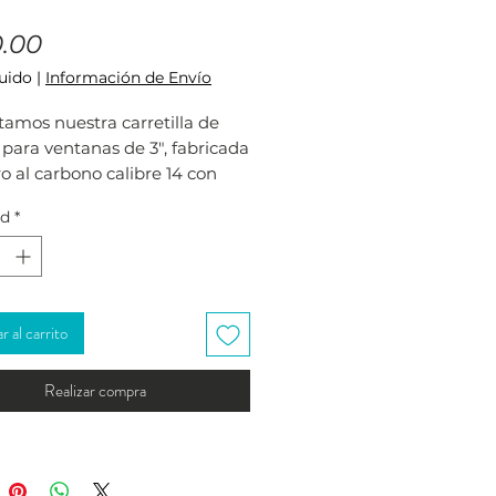
Precio
.00
luido
|
Información de Envío
amos nuestra carretilla de
para ventanas de 3", fabricada
o al carbono calibre 14 con
 electrostática para mayor
ad
*
idad.
rretilla tipo europea con
s de nylon asegura un
miento suave y silencioso para
 al carrito
s corredizas de 3". Su fácil
ión facilita el trabajo y
Realizar compra
iza un resultado impecable.