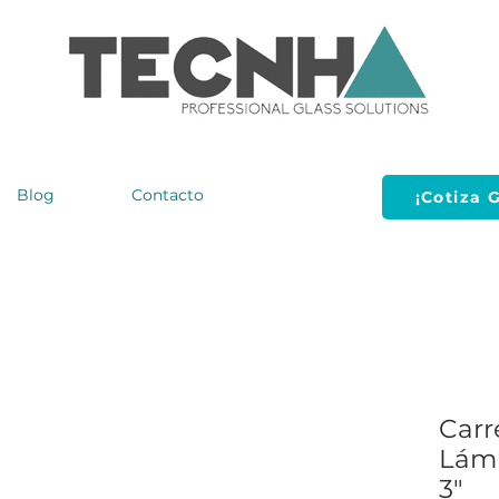
Blog
Contacto
¡Cotiza G
Carr
Lámi
3"