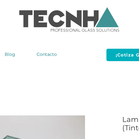
Blog
Contacto
¡Cotiza G
Lami
(Tin