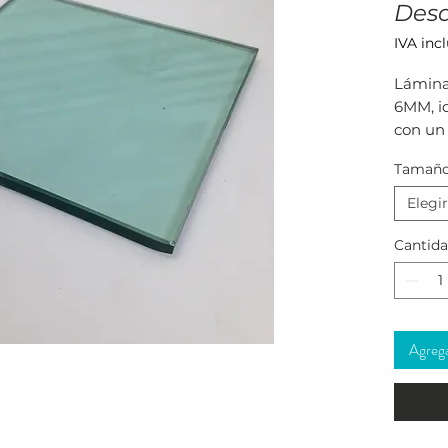
Des
IVA inc
Lámina 
6MM, id
con un 
ventana
Tamañ
un aca
Elegir
Cantid
Agregar