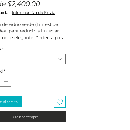
Precio
de
$2,400.00
de
luido
|
Información de Envío
oferta
de vidrio verde (Tintex) de
eal para reducir la luz solar
toque elegante. Perfecta para
s, barandales y divisiones, con
o
*
bado moderno.
ad
*
 al carrito
Realizar compra