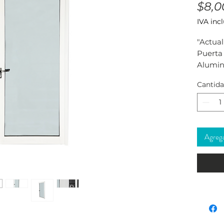
$8,0
IVA inc
"Actual
Puerta 
Alumin
modern
Cantid
durabil
para re
estilo 
Agregar