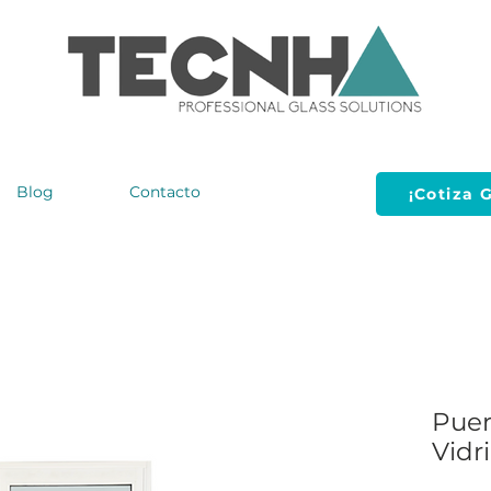
Blog
Contacto
¡Cotiza G
Puer
Vidr