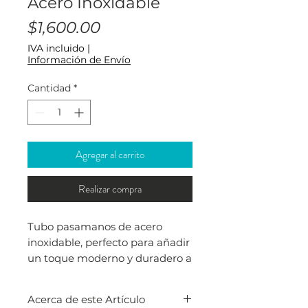
Acero Inoxidable
Precio
$1,600.00
IVA incluido
|
Información de Envío
Cantidad
*
Agregar al carrito
Realizar compra
Tubo pasamanos de acero
inoxidable, perfecto para añadir
un toque moderno y duradero a
tus espacios. Ideal para
barandales y pasamanos en
Acerca de este Artículo
interiores y exteriores. Su diseño