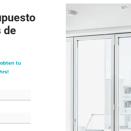
upuesto
s de
 obten tu
hrs!