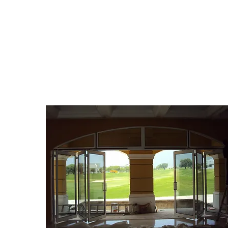
Descubre nuestro amplio catálogo que incluye l
marcas y modelos líderes en el mercado de puer
de aluminio. Ofrecemos opciones para cualquie
proyecto, independientemente de su tamaño o 
tipo de apertura deseado.