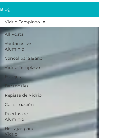
Blog
Vidrio Templado
All Posts
Ventanas de
Aluminio
Cancel para Baño
Vidrio Templado
Espejos
Barandales
Repisas de Vidrio
Construcción
Puertas de
Aluminio
Herrajes para
Vidrio