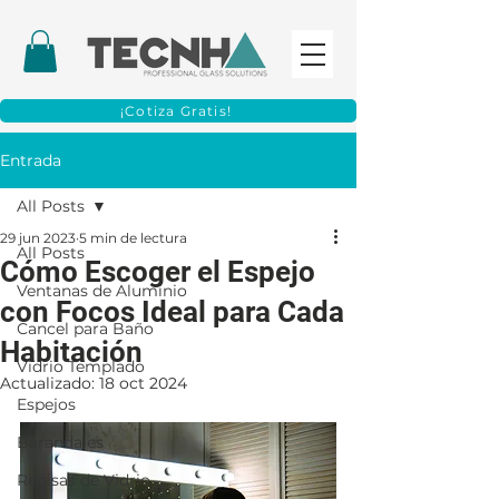
¡Cotiza Gratis!
Entrada
All Posts
29 jun 2023
5 min de lectura
All Posts
Cómo Escoger el Espejo
Ventanas de Aluminio
con Focos Ideal para Cada
Cancel para Baño
Habitación
Vidrio Templado
Actualizado:
18 oct 2024
Espejos
Barandales
Repisas de Vidrio