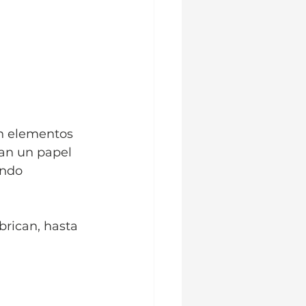
on elementos 
gan un papel 
ando 
brican, hasta 