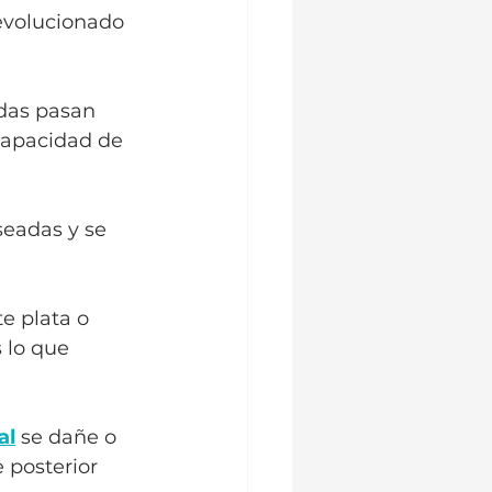
evolucionado 
das pasan 
capacidad de 
seadas y se 
e plata o 
 lo que 
al
 se dañe o 
 posterior 