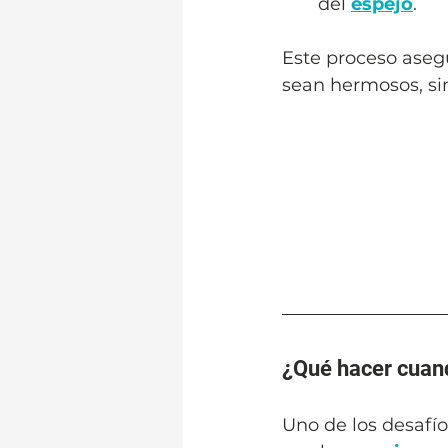
del 
espejo
.
Este proceso aseg
sean hermosos, si
¿Qué hacer cuan
Uno de los desaf