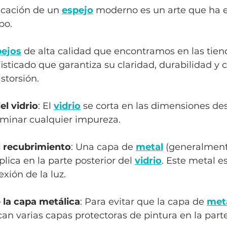
icación de un 
espejo
 moderno es un arte que ha 
po. 
pejos
 de alta calidad que encontramos en las tien
isticado que garantiza su claridad, durabilidad y 
istorsión.
el vidrio
: El 
vidrio
 se corta en las dimensiones de
iminar cualquier impureza.
l recubrimiento
: Una capa de 
metal
 (generalment
aplica en la parte posterior del 
vidrio
. Este metal es
exión de la luz.
 la capa metálica
: Para evitar que la capa de 
met
ican varias capas protectoras de pintura en la parte