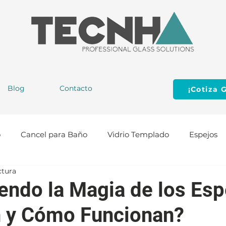
Blog
Contacto
¡Cotiza G
o
Cancel para Baño
Vidrio Templado
Espejos
ctura
cción
Puertas de Aluminio
Herrajes para Vidrio
endo la Magia de los Esp
 y Cómo Funcionan?