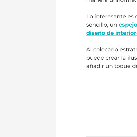
manera uniforme.
Lo interesante es
sencillo, un 
espej
diseño de interio
Al colocarlo estra
puede crear la ilu
añadir un toque d