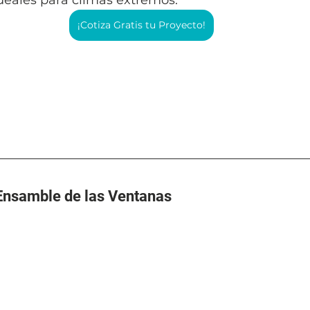
deales para climas extremos.
¡Cotiza Gratis tu Proyecto!
Ensamble de las Ventanas