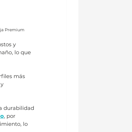
ija Premium
stos y 
año, lo que 
rfiles más 
y 
la durabilidad 
io
, por 
miento, lo 