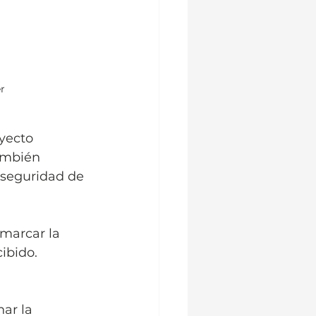
r
yecto 
ambién 
 seguridad de 
 marcar la 
ibido.
ar la 