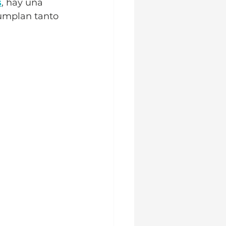
s
, hay una 
umplan tanto 