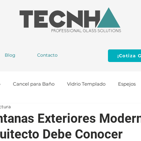
Blog
Contacto
¡Cotiza G
o
Cancel para Baño
Vidrio Templado
Espejos
ctura
cción
Puertas de Aluminio
Herrajes para Vidrio
ntanas Exteriores Moder
uitecto Debe Conocer