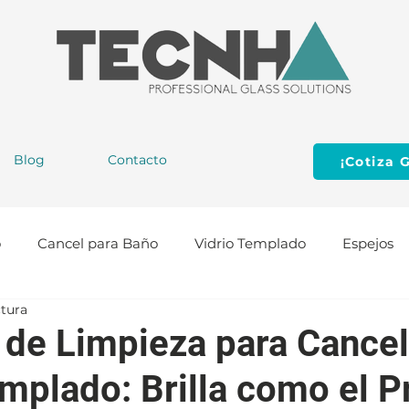
Blog
Contacto
¡Cotiza G
o
Cancel para Baño
Vidrio Templado
Espejos
ctura
cción
Puertas de Aluminio
Herrajes para Vidrio
 de Limpieza para Cance
emplado: Brilla como el P