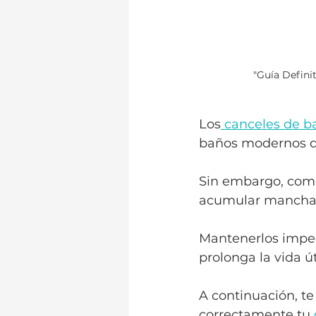
"Guía Defini
Los
 canceles de b
baños modernos de
Sin embargo, como 
acumular manchas 
Mantenerlos impec
prolonga la vida út
A continuación, t
correctamente tu 