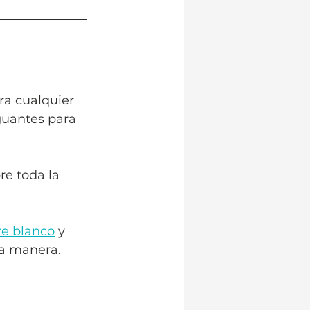
ira cualquier 
guantes para 
re toda la 
re blanco
 y 
ma manera.