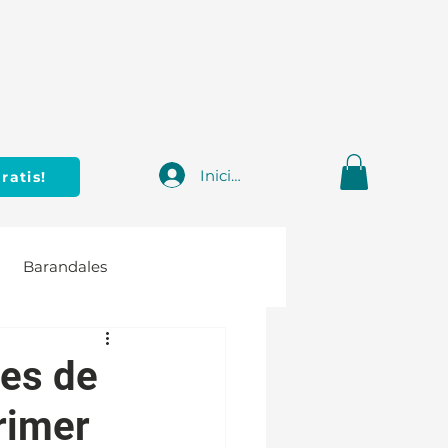
Iniciar sesión
ratis!
Barandales
les de
rimer