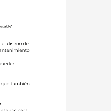
ecable"
 el diseño de 
mantenimiento.
 pueden 
o que también 
r 
cesarios para 