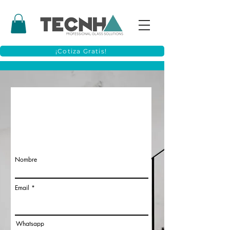
¡Cotiza Gratis!
"SOMOS LO QUE TU
PROYECTO SE
MERECE"
Nombre
Email
Whatsapp