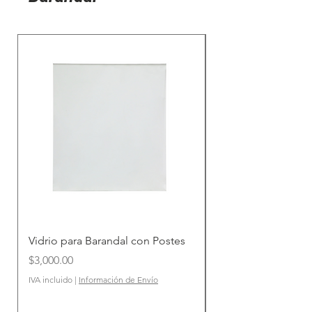
Vidrio para Barandal con Postes
Poste Prefabricado
Barandales de Cris
Precio
$3,000.00
con Pasamanos
IVA incluido
|
Información de Envío
Precio
$1,800.00