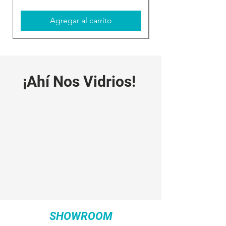
IVA incluido
Agregar al carrito
¡Ahí Nos Vidrios!
SHOWROOM