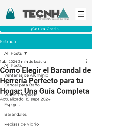
¡Cotiza Gratis!
Entrada
All Posts
1 abr 2024
3 min de lectura
All Posts
Cómo Elegir el Barandal de
Ventanas de Aluminio
Herrería Perfecto para tu
Cancel para Baño
Hogar: Una Guía Completa
Vidrio Templado
Actualizado:
19 sept 2024
Espejos
Barandales
Repisas de Vidrio