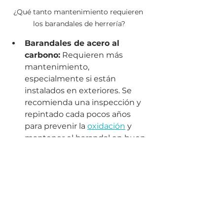
¿Qué tanto mantenimiento requieren 
los barandales de herrería?
Barandales de acero al 
carbono:
 Requieren más 
mantenimiento, 
especialmente si están 
instalados en exteriores. Se 
recomienda una inspección y 
repintado cada pocos años 
para prevenir la 
oxidación
 y 
mantener el barandal en buen 
estado.
Barandales de acero 
inoxidable:
 Requieren menos 
mantenimiento debido a su 
resistencia natural a la 
corrosión. Sin embargo, es 