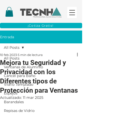
¡Cotiza Gratis!
Entrada
All Posts
10 feb 2023
5 min de lectura
All Posts
Mejora tu Seguridad y
Ventanas de Aluminio
Privacidad con los
Cancel para Baño
Diferentes tipos de
Vidrio Templado
Protección para Ventanas
Espejos
Actualizado:
11 mar 2025
Barandales
Repisas de Vidrio